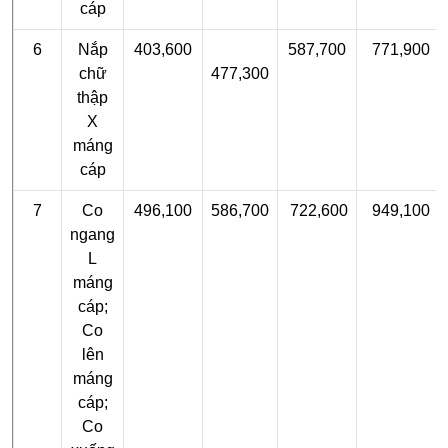
cáp
6
Nắp
403,600
587,700
771,900
chữ
477,300
thập
X
máng
cáp
7
Co
496,100
586,700
722,600
949,100
ngang
L
máng
cáp;
Co
lên
máng
cáp;
Co