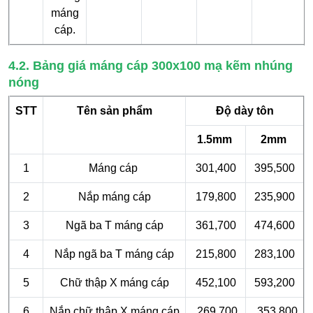
máng
cáp.
4.2. Bảng giá máng cáp 300x100 mạ kẽm nhúng
nóng
STT
Tên sản phẩm
Độ dày tôn
1.5mm
2mm
1
Máng cáp
301,400
395,500
2
Nắp máng cáp
179,800
235,900
3
Ngã ba T máng cáp
361,700
474,600
4
Nắp ngã ba T máng cáp
215,800
283,100
5
Chữ thập X máng cáp
452,100
593,200
6
Nắp chữ thập X máng cáp
269,700
353,800