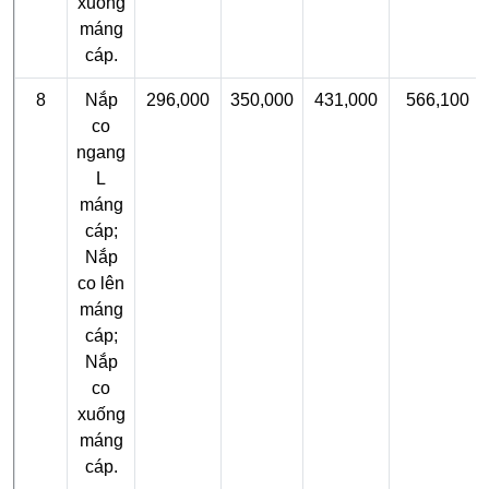
xuống
máng
cáp.
8
Nắp
296,000
350,000
431,000
566,100
co
ngang
L
máng
cáp;
Nắp
co lên
máng
cáp;
Nắp
co
xuống
máng
cáp.