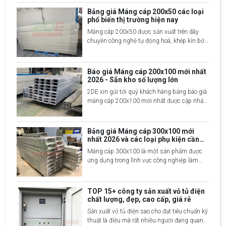
100x100 mm, máng cáp này thường được
Bảng giá Máng cáp 200x50 các loại
sử dụng cho các hệ thống dây dẫn lớn, đảm
phổ biến thị trường hiện nay
bảo các loại dây cáp không bị rối và tránh các
Máng cáp 200x50 được sản xuất trên dây
tác động môi trường bên ngoài.
chuyền công nghệ tự động hoá, khép kín bởi
đội ngũ kỹ sư giàu kinh nghiệm. Sản phẩm
được làm từ nhiều vật liệu khác nhau mang
tới các đặc điểm riêng biệt. Để giúp mọi
Báo giá Máng cáp 200x100 mới nhất
người nắm bắt rõ hơn về loại máng cáp này
2026 - Sẵn kho số lượng lớn
cũng như báo giá chi tiết 2DE Việt Nam
2DE xin gửi tới quý khách hàng bảng báo giá
mang tới nội dung dưới đây.
máng cáp 200x100 mới nhất được cập nhật
2 giờ trước, liên hệ ngay 2DE để được tư vấn
sản xuất và nhận thêm nhiều ưu đãi
Bảng giá Máng cáp 300x100 mới
nhất 2026 và các loại phụ kiện cần
thiết
Máng cáp 300x100 là một sản phẩm được
ứng dụng trong lĩnh vực công nghiệp làm
đường dẫn lắp đặt, bảo quản đường truyền
dây điện, mạng, dây cáp… Thiết bị được làm
từ nhiều vật liệu và có giá thành khác nhau.
TOP 15+ công ty sản xuất vỏ tủ điện
Bài viết sau hãy cùng 2DE Việt Nam khám
chất lượng, đẹp, cao cấp, giá rẻ
phá chi tiết hơn về dòng sản phẩm này.
Sản xuất vỏ tủ điện sao cho đạt tiêu chuẩn kỹ
thuật là điều mà rất nhiều người đang quan