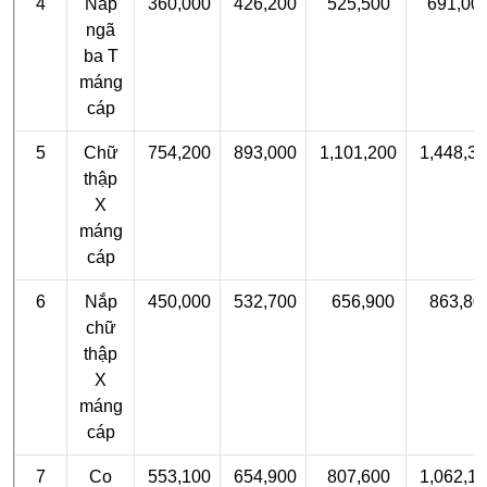
4
Nắp
360,000
426,200
525,500
691,00
ngã
ba T
máng
cáp
5
Chữ
754,200
893,000
1,101,200
1,448,3
thập
X
máng
cáp
6
Nắp
450,000
532,700
656,900
863,80
chữ
thập
X
máng
cáp
7
Co
553,100
654,900
807,600
1,062,1