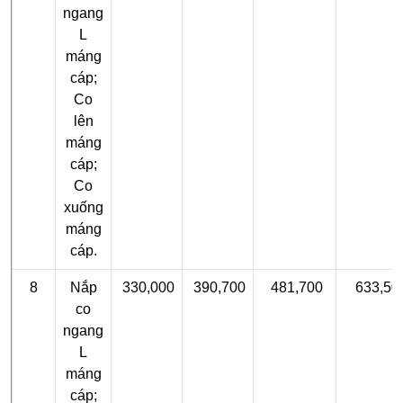
ngang
L
máng
cáp;
Co
lên
máng
cáp;
Co
xuống
máng
cáp.
8
Nắp
330,000
390,700
481,700
633,50
co
ngang
L
máng
cáp;