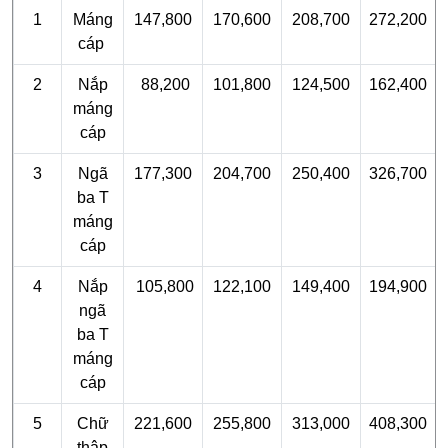
1
Máng
147,800
170,600
208,700
272,200
cáp
2
Nắp
88,200
101,800
124,500
162,400
máng
cáp
3
Ngã
177,300
204,700
250,400
326,700
ba T
máng
cáp
4
Nắp
105,800
122,100
149,400
194,900
ngã
ba T
máng
cáp
5
Chữ
221,600
255,800
313,000
408,300
thập