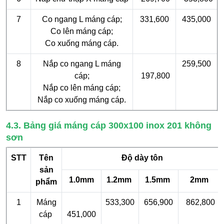
7
Co ngang L máng cáp;
331,600
435,000
Co lên máng cáp;
Co xuống máng cáp.
8
Nắp co ngang L máng
259,500
cáp;
197,800
Nắp co lên máng cáp;
Nắp co xuống máng cáp.
4.3. Bảng giá máng cáp 300x100 inox 201 không
sơn
STT
Tên
Độ dày tôn
sản
1.0mm
1.2mm
1.5mm
2mm
phẩm
1
Máng
533,300
656,900
862,800
cáp
451,000