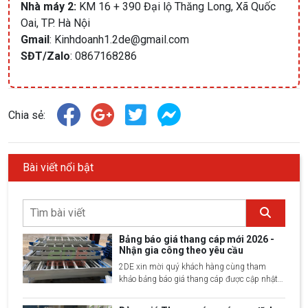
Nhà máy 2:
KM 16 + 390 Đại lộ Thăng Long, Xã Quốc
Oai, TP. Hà Nội
Gmail
: Kinhdoanh1.2de@gmail.com
SĐT/Zalo
:
0867168286
Chia sẻ:
Bài viết nổi bật
Bảng báo giá thang cáp mới 2026 -
Nhận gia công theo yêu cầu
2DE xin mời quý khách hàng cùng tham
khảo bảng báo giá thang cáp được cập nhật
mới nhất 2025 bao gồm 30 loại kích thước
đang phổ biến trên thị trường hiện nay