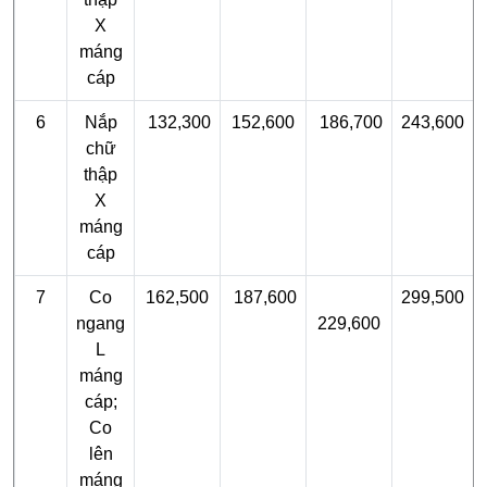
X
máng
cáp
6
Nắp
132,300
152,600
186,700
243,600
chữ
thập
X
máng
cáp
7
Co
162,500
187,600
299,500
ngang
229,600
L
máng
cáp;
Co
lên
máng