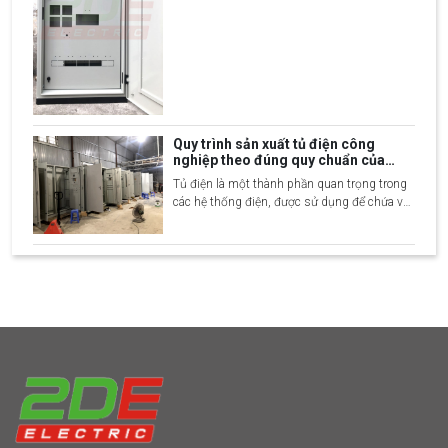
tâm tìm hiểu. Đây là sản phẩm thưởng được
dùng trong các công trình dân dụng và công
nghiệp. Để giúp mọi người hiểu rõ hơn về
sản phẩm và nắm bắt được quy trình sản x
Quy trình sản xuất tủ điện công
nghiệp theo đúng quy chuẩn của
xưởng
Tủ điện là một thành phần quan trọng trong
các hệ thống điện, được sử dụng để chứa và
bảo vệ các thiết bị điện như cầu dao, biến áp,
công tắc, và các linh kiện khác, giúp kiểm
soát và phân phối dòng điện trong các tòa
nhà, nhà máy, hoặc các công trình côn