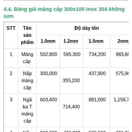
4.4. Bảng giá máng cáp 300x100 inox 304 không
sơn
STT
Tên
Độ dày tôn
sản
1.0mm
1.2mm
1.5mm
2mm
phẩm
1
Máng
502,800
595,300
734,200
965,60
cáp
2
Nắp
300,000
437,900
575,90
máng
355,200
cáp
3
Ngã
603,400
881,000
1,158,7
ba T
714,400
máng
cáp