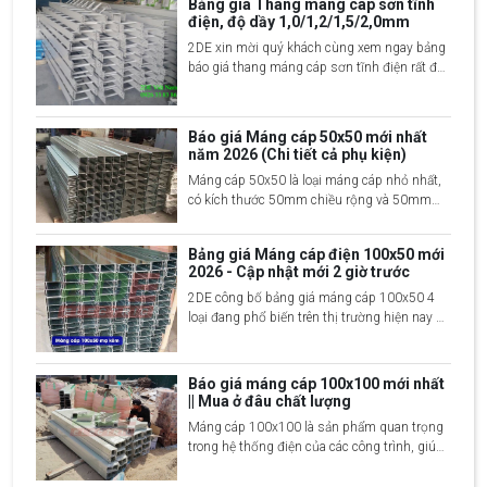
Bảng giá Thang máng cáp sơn tĩnh
điện, độ dầy 1,0/1,2/1,5/2,0mm
2DE xin mời quý khách cùng xem ngay bảng
báo giá thang máng cáp sơn tĩnh điện rất đầy
đủ và chi tiết nhất 2024, liên hệ ngay 2DE để
được tư vấn chi tiết về sản phẩm
Báo giá Máng cáp 50x50 mới nhất
năm 2026 (Chi tiết cả phụ kiện)
Máng cáp 50x50 là loại máng cáp nhỏ nhất,
có kích thước 50mm chiều rộng và 50mm
chiều cao, được sử dụng phổ biến tại các
công trình xây dựng và hệ thống điện công
Bảng giá Máng cáp điện 100x50 mới
nghiệp, dân dụng,...
2026 - Cập nhật mới 2 giờ trước
2DE công bố bảng giá máng cáp 100x50 4
loại đang phổ biến trên thị trường hiện nay đó
là mạ kẽm nhúng nóng, sơn tĩnh điện, Inox
201 và Inox 304, xin mời quý khách cùng
xem chi tiết
Báo giá máng cáp 100x100 mới nhất
|| Mua ở đâu chất lượng
Máng cáp 100x100 là sản phẩm quan trọng
trong hệ thống điện của các công trình, giúp
bảo vệ và quản lý các loại dây cáp điện một
cách gọn gàng và an toàn. Với kích thước