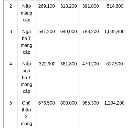
2
Nắp
269,100
318,200
391,800
514,600
máng
cáp
3
Ngã
541,200
640,000
788,200
1,035,400
ba T
máng
cáp
4
Nắp
322,900
381,800
470,200
617,500
ngã
ba T
máng
cáp
5
Chữ
676,500
800,000
985,300
1,294,200
thập
X
máng