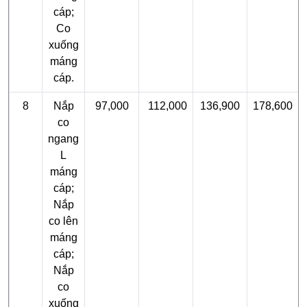
cáp;
Co
xuống
máng
cáp.
8
Nắp
97,000
112,000
136,900
178,600
co
ngang
L
máng
cáp;
Nắp
co lên
máng
cáp;
Nắp
co
xuống