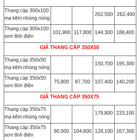
Thang cáp 300x100
202,500
262,400
mạ kẽm nhúng nóng
Thang cáp 300x100
101,900
117,800
144,300
188,400
sơn tĩnh điện
GIÁ
THANG CÁP 350X50
Thang cáp 350x50
150,700
195,300
mạ kẽm nhúng nóng
Thang cáp 350x50
75,800
87,700
107,400
140,200
sơn tĩnh điện
GIÁ
THANG CÁP 350X75
Thang cáp 350x75
179,800
233,100
mạ kẽm nhúng nóng
Thang cáp 350x75
90,500
104,600
128,100
167,300
sơn tĩnh điện