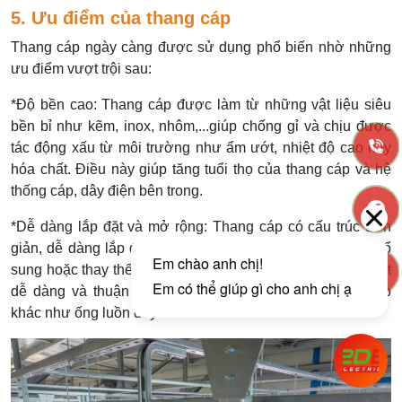
5. Ưu điểm của thang cáp
Thang cáp ngày càng được sử dụng phổ biến nhờ những
ưu điểm vượt trội sau:
*Độ bền cao: Thang cáp được làm từ những vật liệu siêu
bền bỉ như kẽm, inox, nhôm,...giúp chống gỉ và chịu được
tác động xấu từ môi trường như ẩm ướt, nhiệt độ cao hay
hóa chất. Điều này giúp tăng tuổi thọ của thang cáp và hệ
thống cáp, dây điện bên trong.
*Dễ dàng lắp đặt và mở rộng: Thang cáp có cấu trúc đơn
giản, dễ dàng lắp đặt và mở rộng khi cần thiết. Khi cần bổ
sung hoặc thay thế dây cáp, việc thao tác trên thang cáp rất
dễ dàng và thuận tiện hơn so với giải pháp quản lý cáp
khác như ống luồn dây.