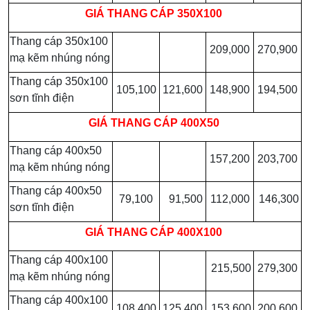
GIÁ
THANG CÁP 350X100
Thang cáp 350x100
209,000
270,900
mạ kẽm nhúng nóng
Thang cáp 350x100
105,100
121,600
148,900
194,500
sơn tĩnh điện
GIÁ
THANG CÁP 400X50
Thang cáp 400x50
157,200
203,700
mạ kẽm nhúng nóng
Thang cáp 400x50
79,100
91,500
112,000
146,300
sơn tĩnh điện
GIÁ
THANG CÁP 400X100
Thang cáp 400x100
215,500
279,300
mạ kẽm nhúng nóng
Thang cáp 400x100
108,400
125,400
153,600
200,600