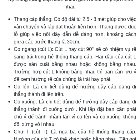
nhau
Thang cáp thẳng: Có độ dài từ 2.5 - 3 mét giúp cho việc
vận chuyển và lắp đặt thuận tiện hơn. Thang được đục
lỗ giúp việc nối dây dẫn dễ dàng hơn, khoảng cách
giữa các bước thang là 30cm.
Co ngang (cút L): Cút L hay cút 90° sẽ có nhiệm vụ rẽ
sang trái trong hệ thống thang cáp. Hai đầu của cút L
được sản xuất bằng nhau hoặc không bằng nhau.
Trường hợp cút L không bằng nhau thì bạn cần lưu ý
để xem hướng rẽ của chúng là trái hay phải.
Co lên: Là chi tiết dùng để hướng dây cáp đang đi
thẳng thành đi lên trên.
Co xuống: Là chi tiết dùng để hướng dây cáp đang đi
thẳng thành đi xuống dưới. Khi lắp đặt bạn cần phải
chú ý để tránh nhầm lẫn vì co lên và co xuống không
đối xứng với nhau.
Chữ T (cút T): Là ngã ba của hệ thống thang cáp.
Hướng của cút T có thể khác hoặc bằng nhau. Tên gọi