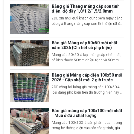
đang phổ biến trên thị trường hiện nay
Bảng giá Thang máng cáp sơn tĩnh
điện, độ dầy 1,0/1,2/1,5/2,0mm
2DE xin mời quý khách cùng xem ngay bảng
báo giá thang máng cáp sơn tĩnh điện rất đầy
đủ và chi tiết nhất 2024, liên hệ ngay 2DE để
được tư vấn chi tiết về sản phẩm
Báo giá Máng cáp 50x50 mới nhất
năm 2026 (Chi tiết cả phụ kiện)
Máng cáp 50x50 là loại máng cáp nhỏ nhất,
có kích thước 50mm chiều rộng và 50mm
chiều cao, được sử dụng phổ biến tại các
công trình xây dựng và hệ thống điện công
Bảng giá Máng cáp điện 100x50 mới
nghiệp, dân dụng,...
2026 - Cập nhật mới 2 giờ trước
2DE công bố bảng giá máng cáp 100x50 4
loại đang phổ biến trên thị trường hiện nay đó
là mạ kẽm nhúng nóng, sơn tĩnh điện, Inox
201 và Inox 304, xin mời quý khách cùng
xem chi tiết
Báo giá máng cáp 100x100 mới nhất
|| Mua ở đâu chất lượng
Máng cáp 100x100 là sản phẩm quan trọng
trong hệ thống điện của các công trình, giúp
bảo vệ và quản lý các loại dây cáp điện một