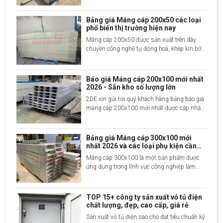
cách gọn gàng và an toàn. Với kích thước
100x100 mm, máng cáp này thường được
Bảng giá Máng cáp 200x50 các loại
sử dụng cho các hệ thống dây dẫn lớn, đảm
phổ biến thị trường hiện nay
bảo các loại dây cáp không bị rối và tránh các
Máng cáp 200x50 được sản xuất trên dây
tác động môi trường bên ngoài.
chuyền công nghệ tự động hoá, khép kín bởi
đội ngũ kỹ sư giàu kinh nghiệm. Sản phẩm
được làm từ nhiều vật liệu khác nhau mang
tới các đặc điểm riêng biệt. Để giúp mọi
Báo giá Máng cáp 200x100 mới nhất
người nắm bắt rõ hơn về loại máng cáp này
2026 - Sẵn kho số lượng lớn
cũng như báo giá chi tiết 2DE Việt Nam
2DE xin gửi tới quý khách hàng bảng báo giá
mang tới nội dung dưới đây.
máng cáp 200x100 mới nhất được cập nhật
2 giờ trước, liên hệ ngay 2DE để được tư vấn
sản xuất và nhận thêm nhiều ưu đãi
Bảng giá Máng cáp 300x100 mới
nhất 2026 và các loại phụ kiện cần
thiết
Máng cáp 300x100 là một sản phẩm được
ứng dụng trong lĩnh vực công nghiệp làm
đường dẫn lắp đặt, bảo quản đường truyền
dây điện, mạng, dây cáp… Thiết bị được làm
từ nhiều vật liệu và có giá thành khác nhau.
TOP 15+ công ty sản xuất vỏ tủ điện
Bài viết sau hãy cùng 2DE Việt Nam khám
chất lượng, đẹp, cao cấp, giá rẻ
phá chi tiết hơn về dòng sản phẩm này.
Sản xuất vỏ tủ điện sao cho đạt tiêu chuẩn kỹ