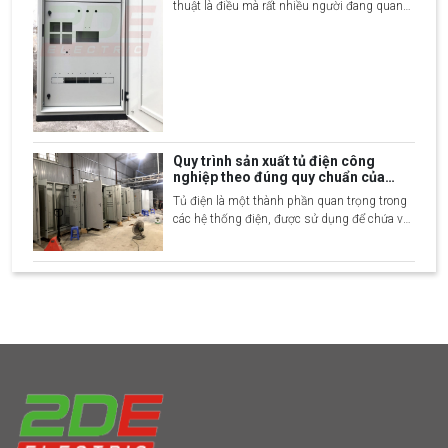
thuật là điều mà rất nhiều người đang quan
tâm tìm hiểu. Đây là sản phẩm thưởng được
dùng trong các công trình dân dụng và công
nghiệp. Để giúp mọi người hiểu rõ hơn về
sản phẩm và nắm bắt được quy trình sản x
Quy trình sản xuất tủ điện công
nghiệp theo đúng quy chuẩn của
xưởng
Tủ điện là một thành phần quan trọng trong
các hệ thống điện, được sử dụng để chứa và
bảo vệ các thiết bị điện như cầu dao, biến áp,
công tắc, và các linh kiện khác, giúp kiểm
soát và phân phối dòng điện trong các tòa
nhà, nhà máy, hoặc các công trình côn