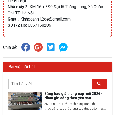
TP. Hà Nội
Nhà máy 2:
KM 16 + 390 Đại lộ Thăng Long, Xã Quốc
Oai, TP. Hà Nội
Gmail
: Kinhdoanh1.2de@gmail.com
SĐT/Zalo
:
0867168286
Chia sẻ:
Bài viết nổi bật
Bảng báo giá thang cáp mới 2026 -
Nhận gia công theo yêu cầu
2DE xin mời quý khách hàng cùng tham
khảo bảng báo giá thang cáp được cập nhật
mới nhất 2025 bao gồm 30 loại kích thước