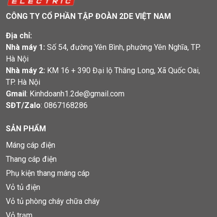
CÔNG TY CỔ PHẦN TẬP ĐOÀN 2DE VIỆT NAM
Địa chỉ:
Nhà máy 1:
Số 54, đường Yên Bình, phường Yên Nghĩa, TP.
Hà Nội
Nhà máy 2:
KM 16 + 390 Đại lộ Thăng Long, Xã Quốc Oai,
TP. Hà Nội
Gmail
: Kinhdoanh1.2de@gmail.com
SĐT/Zalo
:
0867168286
SẢN PHẨM
Máng cáp điện
Thang cáp điện
Phụ kiện thang máng cáp
Vỏ tủ điện
Vỏ tủ phòng cháy chữa cháy
Vỏ trạm