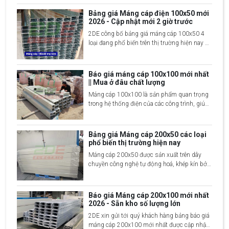
công trình xây dựng và hệ thống điện công
Bảng giá Máng cáp điện 100x50 mới
nghiệp, dân dụng,...
2026 - Cập nhật mới 2 giờ trước
2DE công bố bảng giá máng cáp 100x50 4
loại đang phổ biến trên thị trường hiện nay đó
là mạ kẽm nhúng nóng, sơn tĩnh điện, Inox
201 và Inox 304, xin mời quý khách cùng
xem chi tiết
Báo giá máng cáp 100x100 mới nhất
|| Mua ở đâu chất lượng
Máng cáp 100x100 là sản phẩm quan trọng
trong hệ thống điện của các công trình, giúp
bảo vệ và quản lý các loại dây cáp điện một
cách gọn gàng và an toàn. Với kích thước
100x100 mm, máng cáp này thường được
Bảng giá Máng cáp 200x50 các loại
sử dụng cho các hệ thống dây dẫn lớn, đảm
phổ biến thị trường hiện nay
bảo các loại dây cáp không bị rối và tránh các
Máng cáp 200x50 được sản xuất trên dây
tác động môi trường bên ngoài.
chuyền công nghệ tự động hoá, khép kín bởi
đội ngũ kỹ sư giàu kinh nghiệm. Sản phẩm
được làm từ nhiều vật liệu khác nhau mang
tới các đặc điểm riêng biệt. Để giúp mọi
Báo giá Máng cáp 200x100 mới nhất
người nắm bắt rõ hơn về loại máng cáp này
2026 - Sẵn kho số lượng lớn
cũng như báo giá chi tiết 2DE Việt Nam
2DE xin gửi tới quý khách hàng bảng báo giá
mang tới nội dung dưới đây.
máng cáp 200x100 mới nhất được cập nhật