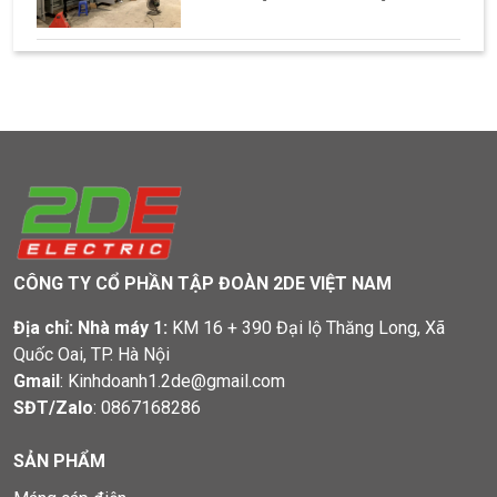
bảo vệ các thiết bị điện như cầu dao, biến áp,
công tắc, và các linh kiện khác, giúp kiểm
soát và phân phối dòng điện trong các tòa
nhà, nhà máy, hoặc các công trình côn
CÔNG TY CỔ PHẦN TẬP ĐOÀN 2DE VIỆT NAM
Địa chỉ:
Nhà máy 1:
KM 16 + 390 Đại lộ Thăng Long, Xã
Quốc Oai, TP. Hà Nội
Gmail
: Kinhdoanh1.2de@gmail.com
SĐT/Zalo
:
0867168286
SẢN PHẨM