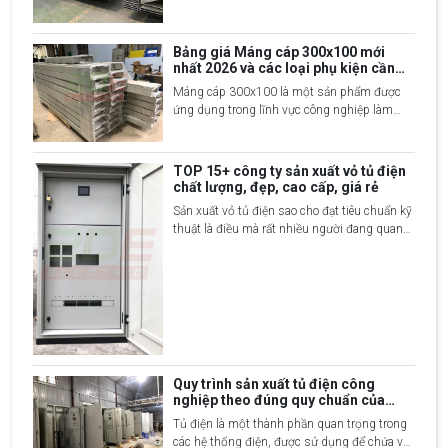
2 giờ trước, liên hệ ngay 2DE để được tư vấn
sản xuất và nhận thêm nhiều ưu đãi
Bảng giá Máng cáp 300x100 mới
nhất 2026 và các loại phụ kiện cần
thiết
Máng cáp 300x100 là một sản phẩm được
ứng dụng trong lĩnh vực công nghiệp làm
đường dẫn lắp đặt, bảo quản đường truyền
dây điện, mạng, dây cáp… Thiết bị được làm
từ nhiều vật liệu và có giá thành khác nhau.
TOP 15+ công ty sản xuất vỏ tủ điện
Bài viết sau hãy cùng 2DE Việt Nam khám
chất lượng, đẹp, cao cấp, giá rẻ
phá chi tiết hơn về dòng sản phẩm này.
Sản xuất vỏ tủ điện sao cho đạt tiêu chuẩn kỹ
thuật là điều mà rất nhiều người đang quan
tâm tìm hiểu. Đây là sản phẩm thưởng được
dùng trong các công trình dân dụng và công
nghiệp. Để giúp mọi người hiểu rõ hơn về
sản phẩm và nắm bắt được quy trình sản x
Quy trình sản xuất tủ điện công
nghiệp theo đúng quy chuẩn của
xưởng
Tủ điện là một thành phần quan trọng trong
các hệ thống điện, được sử dụng để chứa và