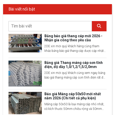
Bài viết nổi bật
Bảng báo giá thang cáp mới 2026 -
Nhận gia công theo yêu cầu
2DE xin mời quý khách hàng cùng tham
khảo bảng báo giá thang cáp được cập nhật
mới nhất 2025 bao gồm 30 loại kích thước
đang phổ biến trên thị trường hiện nay
Bảng giá Thang máng cáp sơn tĩnh
điện, độ dầy 1,0/1,2/1,5/2,0mm
2DE xin mời quý khách cùng xem ngay bảng
báo giá thang máng cáp sơn tĩnh điện rất đầy
đủ và chi tiết nhất 2024, liên hệ ngay 2DE để
được tư vấn chi tiết về sản phẩm
Báo giá Máng cáp 50x50 mới nhất
năm 2026 (Chi tiết cả phụ kiện)
Máng cáp 50x50 là loại máng cáp nhỏ nhất,
có kích thước 50mm chiều rộng và 50mm
chiều cao, được sử dụng phổ biến tại các