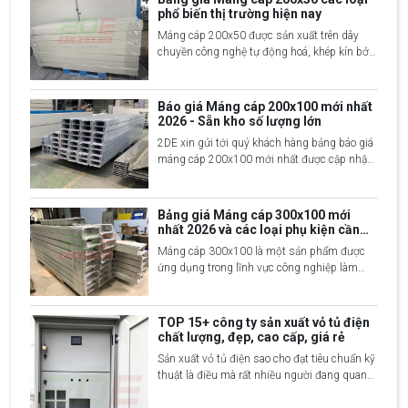
sử dụng cho các hệ thống dây dẫn lớn, đảm
phổ biến thị trường hiện nay
bảo các loại dây cáp không bị rối và tránh các
Máng cáp 200x50 được sản xuất trên dây
tác động môi trường bên ngoài.
chuyền công nghệ tự động hoá, khép kín bởi
đội ngũ kỹ sư giàu kinh nghiệm. Sản phẩm
được làm từ nhiều vật liệu khác nhau mang
tới các đặc điểm riêng biệt. Để giúp mọi
Báo giá Máng cáp 200x100 mới nhất
người nắm bắt rõ hơn về loại máng cáp này
2026 - Sẵn kho số lượng lớn
cũng như báo giá chi tiết 2DE Việt Nam
2DE xin gửi tới quý khách hàng bảng báo giá
mang tới nội dung dưới đây.
máng cáp 200x100 mới nhất được cập nhật
2 giờ trước, liên hệ ngay 2DE để được tư vấn
sản xuất và nhận thêm nhiều ưu đãi
Bảng giá Máng cáp 300x100 mới
nhất 2026 và các loại phụ kiện cần
thiết
Máng cáp 300x100 là một sản phẩm được
ứng dụng trong lĩnh vực công nghiệp làm
đường dẫn lắp đặt, bảo quản đường truyền
dây điện, mạng, dây cáp… Thiết bị được làm
từ nhiều vật liệu và có giá thành khác nhau.
TOP 15+ công ty sản xuất vỏ tủ điện
Bài viết sau hãy cùng 2DE Việt Nam khám
chất lượng, đẹp, cao cấp, giá rẻ
phá chi tiết hơn về dòng sản phẩm này.
Sản xuất vỏ tủ điện sao cho đạt tiêu chuẩn kỹ
thuật là điều mà rất nhiều người đang quan
tâm tìm hiểu. Đây là sản phẩm thưởng được