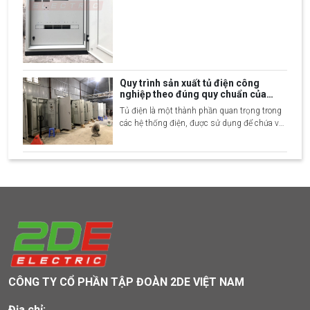
dùng trong các công trình dân dụng và công
nghiệp. Để giúp mọi người hiểu rõ hơn về
sản phẩm và nắm bắt được quy trình sản x
Quy trình sản xuất tủ điện công
nghiệp theo đúng quy chuẩn của
xưởng
Tủ điện là một thành phần quan trọng trong
các hệ thống điện, được sử dụng để chứa và
bảo vệ các thiết bị điện như cầu dao, biến áp,
công tắc, và các linh kiện khác, giúp kiểm
soát và phân phối dòng điện trong các tòa
nhà, nhà máy, hoặc các công trình côn
CÔNG TY CỔ PHẦN TẬP ĐOÀN 2DE VIỆT NAM
Địa chỉ: