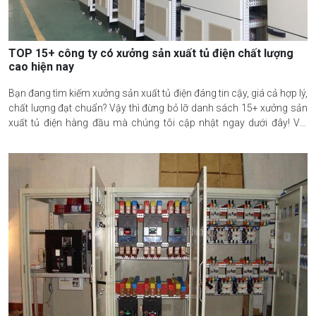
TOP 15+ công ty có xưởng sản xuất tủ điện chất lượng
cao hiện nay
Bạn đang tìm kiếm xưởng sản xuất tủ điện đáng tin cậy, giá cả hợp lý,
chất lượng đạt chuẩn? Vậy thì đừng bỏ lỡ danh sách 15+ xưởng sản
xuất tủ điện hàng đầu mà chúng tôi cập nhật ngay dưới đây! Với
công nghệ sản xuất tiên tiến, quy trình kiểm định nghiêm ngặt, các
đơn vị cam kết mang tới giải pháp tủ điện bền bỉ, an toàn; phục vụ
mọi nhu cầu sử dụng từ dân dụng, công nghiệp cho đến công trình
quy mô lớn. Khám phá ngay!