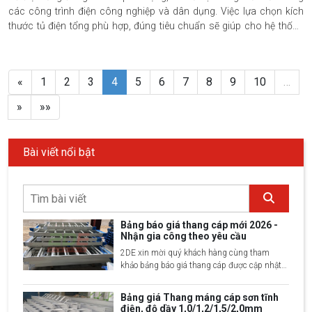
các công trình điện công nghiệp và dân dụng. Việc lựa chọn kích
thước tủ điện tổng phù hợp, đúng tiêu chuẩn sẽ giúp cho hệ thống
điện hoạt động ổn định, hiệu quả và an toàn. 2DE Việt Nam xin giới
thiệu đến bạn đọc các kích thước của từng loại tủ điện tổng chi tiết
qua phần nội dung sau đây.
«
1
2
3
4
5
6
7
8
9
10
…
»
»»
Bài viết nổi bật
Bảng báo giá thang cáp mới 2026 -
Nhận gia công theo yêu cầu
2DE xin mời quý khách hàng cùng tham
khảo bảng báo giá thang cáp được cập nhật
mới nhất 2025 bao gồm 30 loại kích thước
đang phổ biến trên thị trường hiện nay
Bảng giá Thang máng cáp sơn tĩnh
điện, độ dầy 1,0/1,2/1,5/2,0mm