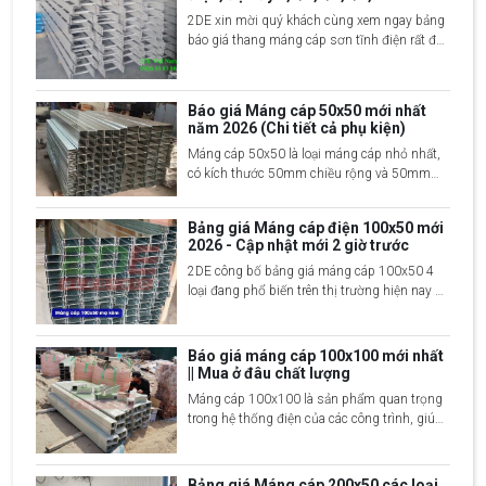
2DE xin mời quý khách cùng xem ngay bảng
báo giá thang máng cáp sơn tĩnh điện rất đầy
đủ và chi tiết nhất 2024, liên hệ ngay 2DE để
được tư vấn chi tiết về sản phẩm
Báo giá Máng cáp 50x50 mới nhất
năm 2026 (Chi tiết cả phụ kiện)
Máng cáp 50x50 là loại máng cáp nhỏ nhất,
có kích thước 50mm chiều rộng và 50mm
chiều cao, được sử dụng phổ biến tại các
công trình xây dựng và hệ thống điện công
Bảng giá Máng cáp điện 100x50 mới
nghiệp, dân dụng,...
2026 - Cập nhật mới 2 giờ trước
2DE công bố bảng giá máng cáp 100x50 4
loại đang phổ biến trên thị trường hiện nay đó
là mạ kẽm nhúng nóng, sơn tĩnh điện, Inox
201 và Inox 304, xin mời quý khách cùng
xem chi tiết
Báo giá máng cáp 100x100 mới nhất
|| Mua ở đâu chất lượng
Máng cáp 100x100 là sản phẩm quan trọng
trong hệ thống điện của các công trình, giúp
bảo vệ và quản lý các loại dây cáp điện một
cách gọn gàng và an toàn. Với kích thước
100x100 mm, máng cáp này thường được
Bảng giá Máng cáp 200x50 các loại