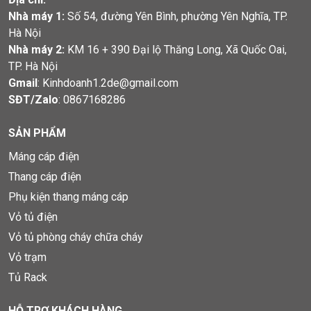
Nhà máy 1:
Số 54, đường Yên Bình, phường Yên Nghĩa, TP.
Hà Nội
Nhà máy 2:
KM 16 + 390 Đại lộ Thăng Long, Xã Quốc Oai,
TP. Hà Nội
Gmail
: Kinhdoanh1.2de@gmail.com
SĐT/Zalo
:
0867168286
SẢN PHẨM
Máng cáp điện
Thang cáp điện
Phụ kiện thang máng cáp
Vỏ tủ điện
Vỏ tủ phòng cháy chữa cháy
Vỏ trạm
Tủ Rack
HỖ TRỢ KHÁCH HÀNG