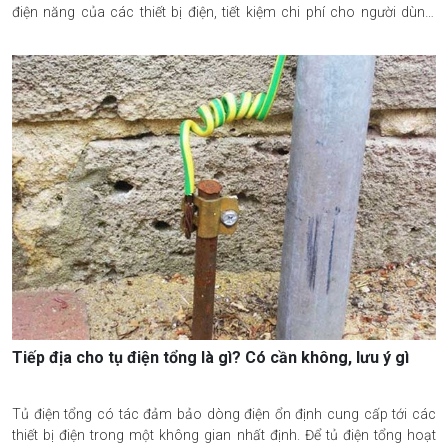
điện năng của các thiết bị điện, tiết kiệm chi phí cho người dùng.
Cùng 2DE Việt Nam tìm hiểu chi tiết về các thông tin và sơ đồ nguyên
lý tủ tụ bù qua phần nội dung bài viết sau đây nhé.
Tiếp địa cho tụ điện tổng là gì? Có cần không, lưu ý gì
Tủ điện tổng có tác đảm bảo dòng điện ổn định cung cấp tới các
thiết bị điện trong một không gian nhất định. Để tủ điện tổng hoạt